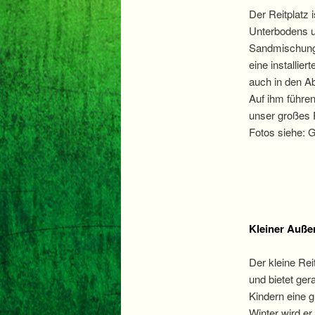
Der Reitplatz 
Unterbodens u
Sandmischung 
eine installier
auch in den A
Auf ihm führen 
unser großes R
Fotos siehe: G
Kleiner Außen
Der kleine Rei
und bietet ger
Kindern eine g
Winter wird er