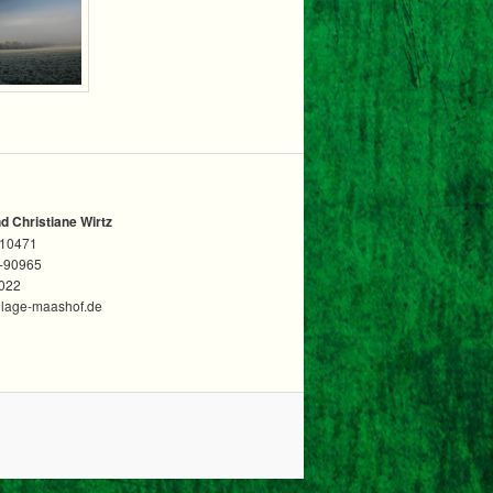
 Christiane Wirtz
-10471
5-90965
022
nlage-maashof.de