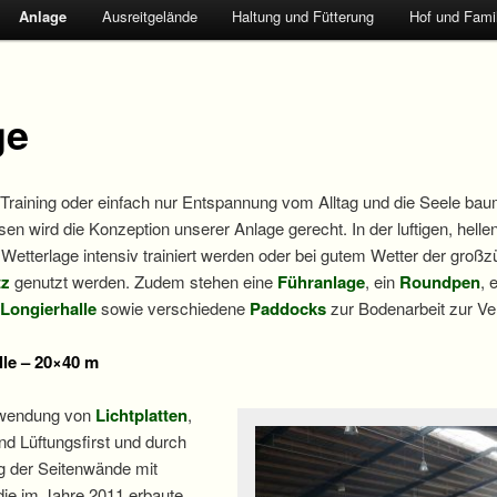
Anlage
Ausreitgelände
Haltung und Fütterung
Hof und Famil
ge
 Training oder einfach nur Entspannung vom Alltag und die Seele bau
sen wird die Konzeption unserer Anlage gerecht. In der luftigen, helle
 Wetterlage intensiv trainiert werden oder bei gutem Wetter der großz
tz
genutzt werden. Zudem stehen eine
Führanlage
, ein
Roundpen
, 
 Longierhalle
sowie verschiedene
Paddocks
zur Bodenarbeit zur Ve
lle – 20×40 m
rwendung von
Lichtplatten
,
nd Lüftungsfirst und durch
ng der Seitenwände mit
die im Jahre 2011 erbaute