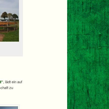
d“
, lädt ein auf
schaft zu