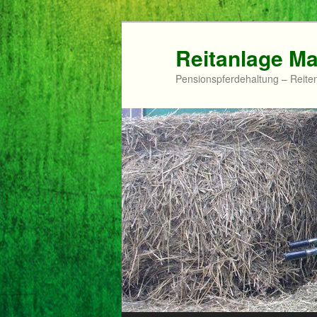
Zum
primären
Reitanlage M
Inhalt
Pensionspferdehaltung – Reit
springen