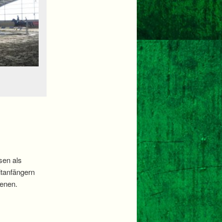
sen als
itanfängern
kenen.