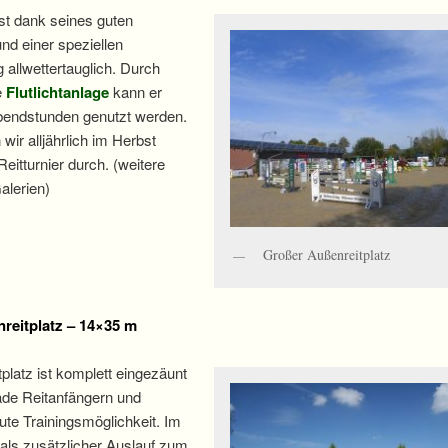
ist dank seines guten
nd einer speziellen
allwettertauglich. Durch
te
Flutlichtanlage
kann er
bendstunden genutzt werden.
wir alljährlich im Herbst
eitturnier durch. (weitere
alerien)
Großer Außenreitplatz
reitplatz – 14×35 m
tplatz ist komplett eingezäunt
ade Reitanfängern und
ute Trainingsmöglichkeit. Im
 als zusätzlicher Auslauf zum