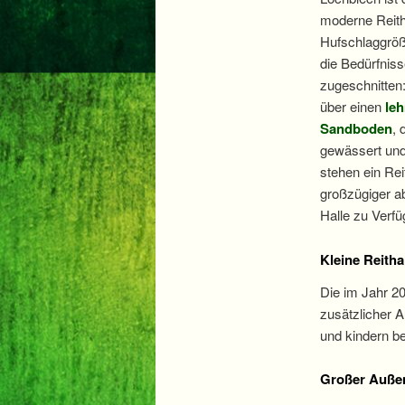
moderne Reitha
Hufschlaggrö
die Bedürfniss
zugeschnitten: 
über einen
le
Sandboden
, 
gewässert und
stehen ein Rei
großzügiger a
Halle zu Verfü
Kleine Reitha
Die im Jahr 20
zusätzlicher 
und kindern be
Großer Außen