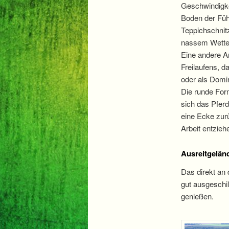
Geschwindigke
Boden der Füh
Teppichschnit
nassem Wetter
Eine andere Art
Freilaufens, d
oder als Domin
Die runde Form
sich das Pferd
eine Ecke zur
Arbeit entzieh
Ausreitgelän
Das direkt a
gut ausgeschil
genießen.