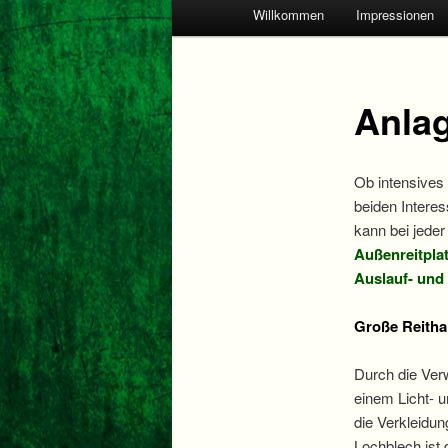
Hauptmenü
Willkommen
Impressionen
Anla
Ob intensives
beiden Interes
kann bei jeder
Außenreitpla
Auslauf- und
Große Reitha
Durch die Ve
einem Licht- u
die Verkleidu
Lochblech ist 