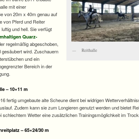
lle mit einer
ße von 20m x 40m genau auf
e von Pferd und Reiter
luftig und hell. Sie verfügt
hmhaltigen Quarz-
der regelmäßig abgeschoben,
Reithalle
 gesäubert wird. Zuschauern
terstübchen und ein
bgegrenzter Bereich in der
gung.
lle – 10×11 m
16 fertig umgebaute alte Scheune dient bei widrigen Wetterverhältnis
Auslauf. Zudem kann sie zum Longieren genutzt werden und bietet Re
i schlechtem Wetter eine zusätzlichen Trainingsmöglichkeit im Troc
reitplatz – 65×24/30 m