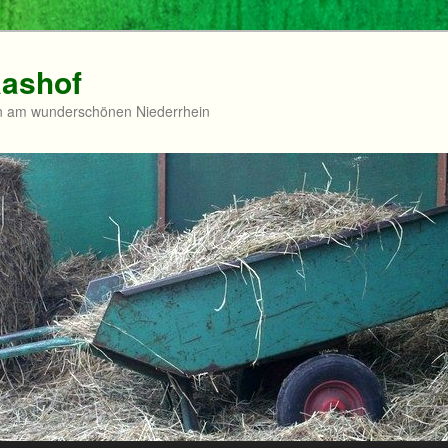
aashof
en am wunderschönen Niederrhein