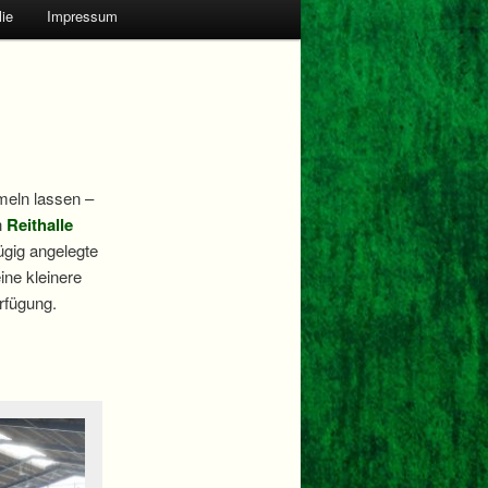
ie
Impressum
meln lassen –
n
Reithalle
ügig angelegte
eine kleinere
rfügung.