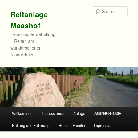
Zum
primären
Such
Reitanlage
Inhalt
springen
Maashof
Pensionspferdehaltung
– Reiten am
wunderschönen
Niederrhein
Hauptmenü
Ausreitgelände
Willkommen
Impressionen
Anlage
Haltung und Fütterung
Hof und Familie
Impressum